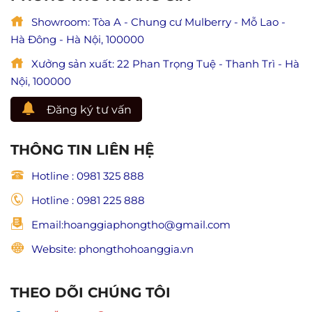
(Giá
phong
trị
Showroom: Tòa A - Chung cư Mulberry - Mỗ Lao -
thủy,
hiếu
đẹp
Hà Đông - Hà Nội, 100000
đạo
và
trong
trang
Xưởng sản xuất: 22 Phan Trọng Tuệ - Thanh Trì - Hà
Phật
nghiêm
giáo)
Nội, 100000
Đăng ký tư vấn
THÔNG TIN LIÊN HỆ
Hotline : 0981 325 888
Hotline : 0981 225 888
Email:hoanggiaphongtho@gmail.com
Website: phongthohoanggia.vn
THEO DÕI CHÚNG TÔI