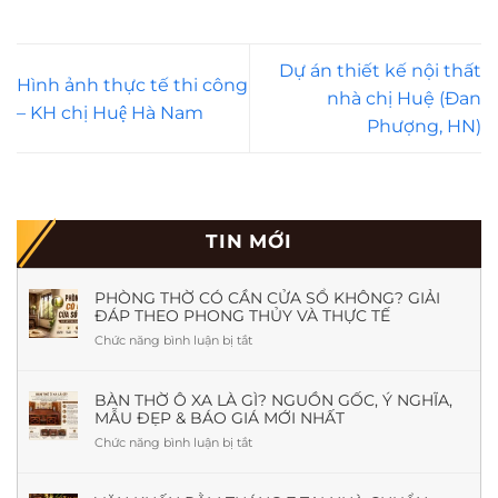
Dự án thiết kế nội thất
Hình ảnh thực tế thi công
nhà chị Huệ (Đan
– KH chị Huệ Hà Nam
Phượng, HN)
TIN MỚI
PHÒNG THỜ CÓ CẦN CỬA SỔ KHÔNG? GIẢI
ĐÁP THEO PHONG THỦY VÀ THỰC TẾ
Chức năng bình luận bị tắt
ở
Phòng
Thờ
Có
BÀN THỜ Ô XA LÀ GÌ? NGUỒN GỐC, Ý NGHĨA,
MẪU ĐẸP & BÁO GIÁ MỚI NHẤT
Cần
Cửa
Chức năng bình luận bị tắt
ở
Sổ
Bàn
Không?
Thờ
Giải