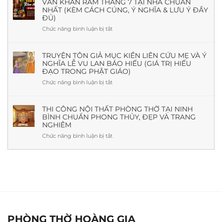
Ô
VĂN KHẤN RẰM THÁNG 7 TẠI NHÀ CHUẨN
Đáp
NHẤT (KÈM CÁCH CÚNG, Ý NGHĨA & LƯU Ý ĐẦY
Xa
Theo
ĐỦ)
Là
Phong
Gì?
Chức năng bình luận bị tắt
ở
Thủy
Nguồn
Văn
Và
Gốc,
khấn
Thực
Ý
Rằm
TRUYỆN TÔN GIẢ MỤC KIỀN LIÊN CỨU MẸ VÀ Ý
Tế
Nghĩa,
NGHĨA LỄ VU LAN BÁO HIẾU (GIÁ TRỊ HIẾU
tháng
Mẫu
ĐẠO TRONG PHẬT GIÁO)
7
Đẹp
tại
Chức năng bình luận bị tắt
ở
&
nhà
Truyện
Báo
chuẩn
Tôn
Giá
nhất
giả
THI CÔNG NỘI THẤT PHÒNG THỜ TẠI NINH
Mới
(Kèm
BÌNH CHUẨN PHONG THỦY, ĐẸP VÀ TRANG
Mục
Nhất
cách
NGHIÊM
Kiền
cúng,
Liên
Chức năng bình luận bị tắt
ở
ý
cứu
Thi
nghĩa
mẹ
công
&
và
nội
lưu
ý
thất
ý
nghĩa
phòng
đầy
lễ
thờ
đủ)
Vu
tại
Lan
Ninh
báo
Bình
PHÒNG THỜ HOÀNG GIA
hiếu
chuẩn