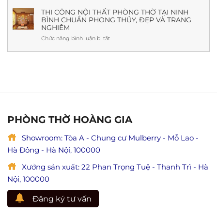
Tôn
Giá
nhất
giả
THI CÔNG NỘI THẤT PHÒNG THỜ TẠI NINH
Mới
(Kèm
BÌNH CHUẨN PHONG THỦY, ĐẸP VÀ TRANG
Mục
Nhất
cách
NGHIÊM
Kiền
cúng,
Liên
Chức năng bình luận bị tắt
ở
ý
cứu
Thi
nghĩa
mẹ
công
&
và
nội
lưu
ý
thất
ý
nghĩa
phòng
đầy
lễ
thờ
đủ)
Vu
tại
Lan
Ninh
báo
Bình
PHÒNG THỜ HOÀNG GIA
hiếu
chuẩn
(Giá
phong
trị
Showroom: Tòa A - Chung cư Mulberry - Mỗ Lao -
thủy,
hiếu
đẹp
Hà Đông - Hà Nội, 100000
đạo
và
trong
trang
Xưởng sản xuất: 22 Phan Trọng Tuệ - Thanh Trì - Hà
Phật
nghiêm
giáo)
Nội, 100000
Đăng ký tư vấn