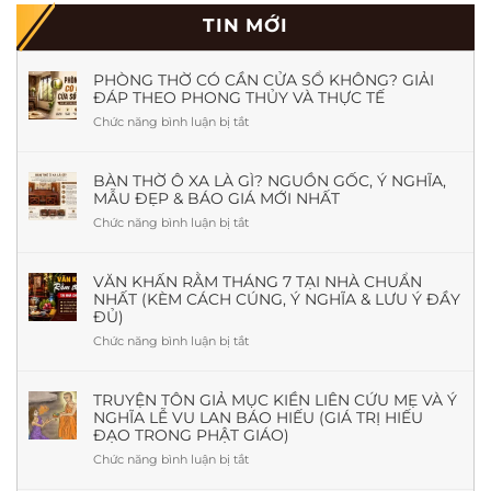
TIN MỚI
PHÒNG THỜ CÓ CẦN CỬA SỔ KHÔNG? GIẢI
ĐÁP THEO PHONG THỦY VÀ THỰC TẾ
Chức năng bình luận bị tắt
ở
Phòng
Thờ
Có
BÀN THỜ Ô XA LÀ GÌ? NGUỒN GỐC, Ý NGHĨA,
MẪU ĐẸP & BÁO GIÁ MỚI NHẤT
Cần
Cửa
Chức năng bình luận bị tắt
ở
Sổ
Bàn
Không?
Thờ
Giải
Ô
VĂN KHẤN RẰM THÁNG 7 TẠI NHÀ CHUẨN
Đáp
NHẤT (KÈM CÁCH CÚNG, Ý NGHĨA & LƯU Ý ĐẦY
Xa
Theo
ĐỦ)
Là
Phong
Gì?
Chức năng bình luận bị tắt
ở
Thủy
Nguồn
Văn
Và
Gốc,
khấn
Thực
Ý
Rằm
TRUYỆN TÔN GIẢ MỤC KIỀN LIÊN CỨU MẸ VÀ Ý
Tế
Nghĩa,
NGHĨA LỄ VU LAN BÁO HIẾU (GIÁ TRỊ HIẾU
tháng
Mẫu
ĐẠO TRONG PHẬT GIÁO)
7
Đẹp
tại
Chức năng bình luận bị tắt
ở
&
nhà
Truyện
Báo
chuẩn