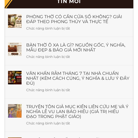
TIN MỚI
PHÒNG THỜ CÓ CẦN CỬA SỔ KHÔNG? GIẢI
ĐÁP THEO PHONG THỦY VÀ THỰC TẾ
Chức năng bình luận bị tắt
ở
Phòng
Thờ
Có
BÀN THỜ Ô XA LÀ GÌ? NGUỒN GỐC, Ý NGHĨA,
MẪU ĐẸP & BÁO GIÁ MỚI NHẤT
Cần
Cửa
Chức năng bình luận bị tắt
ở
Sổ
Bàn
Không?
Thờ
Giải
Ô
VĂN KHẤN RẰM THÁNG 7 TẠI NHÀ CHUẨN
Đáp
NHẤT (KÈM CÁCH CÚNG, Ý NGHĨA & LƯU Ý ĐẦY
Xa
Theo
ĐỦ)
Là
Phong
Gì?
Chức năng bình luận bị tắt
ở
Thủy
Nguồn
Văn
Và
Gốc,
khấn
Thực
Ý
Rằm
TRUYỆN TÔN GIẢ MỤC KIỀN LIÊN CỨU MẸ VÀ Ý
Tế
Nghĩa,
NGHĨA LỄ VU LAN BÁO HIẾU (GIÁ TRỊ HIẾU
tháng
Mẫu
ĐẠO TRONG PHẬT GIÁO)
7
Đẹp
tại
Chức năng bình luận bị tắt
ở
&
nhà
Truyện
Báo
chuẩn
Tôn
Giá
nhất