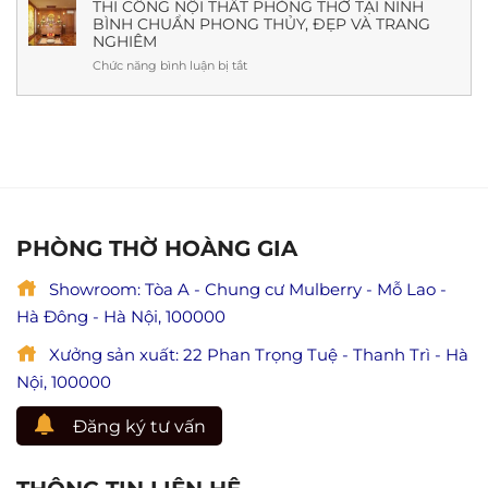
giả
THI CÔNG NỘI THẤT PHÒNG THỜ TẠI NINH
Mới
(Kèm
BÌNH CHUẨN PHONG THỦY, ĐẸP VÀ TRANG
Mục
Nhất
cách
NGHIÊM
Kiền
cúng,
Liên
Chức năng bình luận bị tắt
ở
ý
cứu
Thi
nghĩa
mẹ
công
&
và
nội
lưu
ý
thất
ý
nghĩa
phòng
đầy
lễ
thờ
đủ)
Vu
tại
Lan
Ninh
báo
Bình
PHÒNG THỜ HOÀNG GIA
hiếu
chuẩn
(Giá
phong
trị
Showroom: Tòa A - Chung cư Mulberry - Mỗ Lao -
thủy,
hiếu
đẹp
Hà Đông - Hà Nội, 100000
đạo
và
trong
trang
Xưởng sản xuất: 22 Phan Trọng Tuệ - Thanh Trì - Hà
Phật
nghiêm
giáo)
Nội, 100000
Đăng ký tư vấn