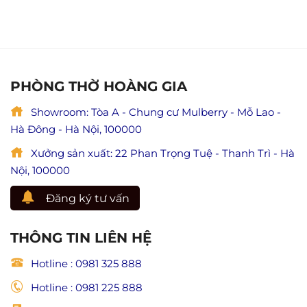
và
nội
lưu
ý
thất
ý
nghĩa
phòng
đầy
lễ
thờ
đủ)
Vu
tại
Lan
Ninh
báo
Bình
PHÒNG THỜ HOÀNG GIA
hiếu
chuẩn
(Giá
phong
trị
Showroom: Tòa A - Chung cư Mulberry - Mỗ Lao -
thủy,
hiếu
đẹp
Hà Đông - Hà Nội, 100000
đạo
và
trong
trang
Xưởng sản xuất: 22 Phan Trọng Tuệ - Thanh Trì - Hà
Phật
nghiêm
giáo)
Nội, 100000
Đăng ký tư vấn
THÔNG TIN LIÊN HỆ
Hotline : 0981 325 888
Hotline : 0981 225 888