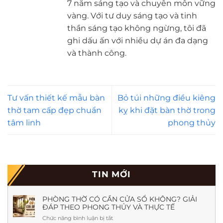
7 năm sáng tạo và chuyên môn vững
vàng. Với tư duy sáng tạo và tinh
thần sáng tạo không ngừng, tôi đã
ghi dấu ấn với nhiều dự án đa dạng
và thành công.
Tư vấn thiết kế mẫu bàn
Bỏ túi những điều kiêng
thờ tam cấp đẹp chuẩn
kỵ khi đặt bàn thờ trong
tâm linh
phong thủy
TIN MỚI
PHÒNG THỜ CÓ CẦN CỬA SỔ KHÔNG? GIẢI
ĐÁP THEO PHONG THỦY VÀ THỰC TẾ
Chức năng bình luận bị tắt
ở