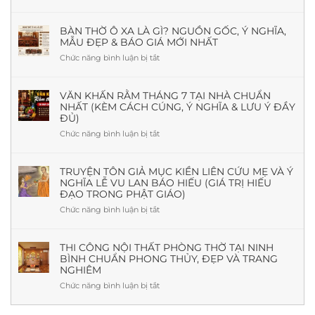
Phòng
Thờ
Có
BÀN THỜ Ô XA LÀ GÌ? NGUỒN GỐC, Ý NGHĨA,
MẪU ĐẸP & BÁO GIÁ MỚI NHẤT
Cần
Cửa
Chức năng bình luận bị tắt
ở
Sổ
Bàn
Không?
Thờ
Giải
Ô
VĂN KHẤN RẰM THÁNG 7 TẠI NHÀ CHUẨN
Đáp
NHẤT (KÈM CÁCH CÚNG, Ý NGHĨA & LƯU Ý ĐẦY
Xa
Theo
ĐỦ)
Là
Phong
Gì?
Chức năng bình luận bị tắt
ở
Thủy
Nguồn
Văn
Và
Gốc,
khấn
Thực
Ý
Rằm
TRUYỆN TÔN GIẢ MỤC KIỀN LIÊN CỨU MẸ VÀ Ý
Tế
Nghĩa,
NGHĨA LỄ VU LAN BÁO HIẾU (GIÁ TRỊ HIẾU
tháng
Mẫu
ĐẠO TRONG PHẬT GIÁO)
7
Đẹp
tại
Chức năng bình luận bị tắt
ở
&
nhà
Truyện
Báo
chuẩn
Tôn
Giá
nhất
giả
THI CÔNG NỘI THẤT PHÒNG THỜ TẠI NINH
Mới
(Kèm
BÌNH CHUẨN PHONG THỦY, ĐẸP VÀ TRANG
Mục
Nhất
cách
NGHIÊM
Kiền
cúng,
Liên
Chức năng bình luận bị tắt
ở
ý
cứu
Thi
nghĩa
mẹ
công
&