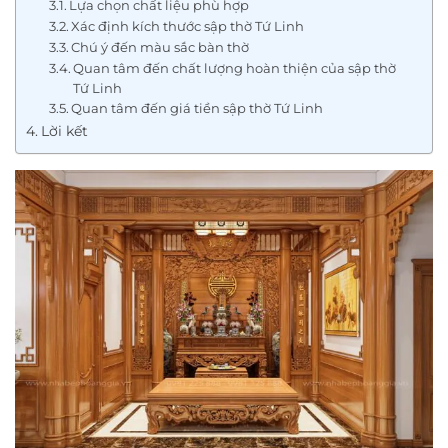
Lựa chọn chất liệu phù hợp
Xác định kích thước sập thờ Tứ Linh
Chú ý đến màu sắc bàn thờ
Quan tâm đến chất lượng hoàn thiện của sập thờ
Tứ Linh
Quan tâm đến giá tiền sập thờ Tứ Linh
Lời kết