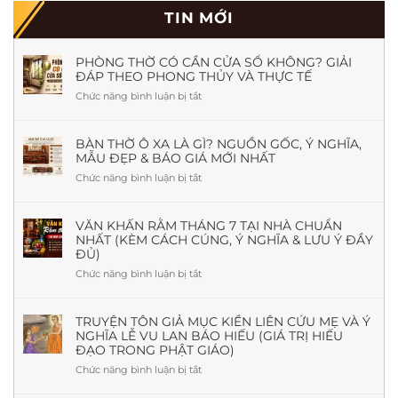
TIN MỚI
PHÒNG THỜ CÓ CẦN CỬA SỔ KHÔNG? GIẢI
ĐÁP THEO PHONG THỦY VÀ THỰC TẾ
Chức năng bình luận bị tắt
ở
Phòng
Thờ
Có
BÀN THỜ Ô XA LÀ GÌ? NGUỒN GỐC, Ý NGHĨA,
MẪU ĐẸP & BÁO GIÁ MỚI NHẤT
Cần
Cửa
Chức năng bình luận bị tắt
ở
Sổ
Bàn
Không?
Thờ
Giải
Ô
VĂN KHẤN RẰM THÁNG 7 TẠI NHÀ CHUẨN
Đáp
NHẤT (KÈM CÁCH CÚNG, Ý NGHĨA & LƯU Ý ĐẦY
Xa
Theo
ĐỦ)
Là
Phong
Gì?
Chức năng bình luận bị tắt
ở
Thủy
Nguồn
Văn
Và
Gốc,
khấn
Thực
Ý
Rằm
TRUYỆN TÔN GIẢ MỤC KIỀN LIÊN CỨU MẸ VÀ Ý
Tế
Nghĩa,
NGHĨA LỄ VU LAN BÁO HIẾU (GIÁ TRỊ HIẾU
tháng
Mẫu
ĐẠO TRONG PHẬT GIÁO)
7
Đẹp
tại
Chức năng bình luận bị tắt
ở
&
nhà
Truyện
Báo
chuẩn