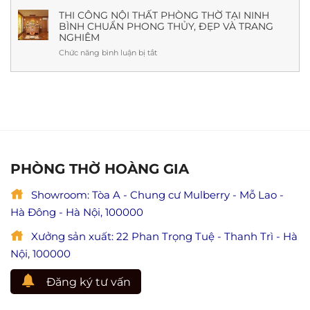
Tôn
Giá
nhất
giả
THI CÔNG NỘI THẤT PHÒNG THỜ TẠI NINH
Mới
(Kèm
BÌNH CHUẨN PHONG THỦY, ĐẸP VÀ TRANG
Mục
Nhất
cách
NGHIÊM
Kiền
cúng,
Liên
Chức năng bình luận bị tắt
ở
ý
cứu
Thi
nghĩa
mẹ
công
&
và
nội
lưu
ý
thất
ý
nghĩa
phòng
đầy
lễ
thờ
đủ)
Vu
tại
Lan
Ninh
báo
Bình
PHÒNG THỜ HOÀNG GIA
hiếu
chuẩn
(Giá
phong
trị
Showroom: Tòa A - Chung cư Mulberry - Mỗ Lao -
thủy,
hiếu
đẹp
Hà Đông - Hà Nội, 100000
đạo
và
trong
trang
Xưởng sản xuất: 22 Phan Trọng Tuệ - Thanh Trì - Hà
Phật
nghiêm
giáo)
Nội, 100000
Đăng ký tư vấn