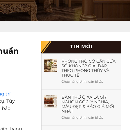
TIN MỚI
Chuẩn
PHÒNG THỜ CÓ CẦN CỬA
SỔ KHÔNG? GIẢI ĐÁP
THEO PHONG THỦY VÀ
THỰC TẾ
Chức năng bình luận bị tắt
ở
Phòng
Thờ
g trí
Có
BÀN THỜ Ô XA LÀ GÌ?
ự. Tùy
NGUỒN GỐC, Ý NGHĨA,
Cần
MẪU ĐẸP & BÁO GIÁ MỚI
Cửa
m bảo
NHẤT
Sổ
Không?
Chức năng bình luận bị tắt
ở
Giải
Bàn
Đáp
Thờ
việc trang