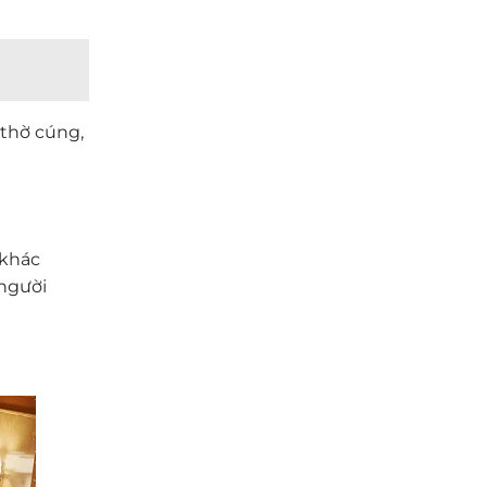
 thờ cúng,
 khác
người