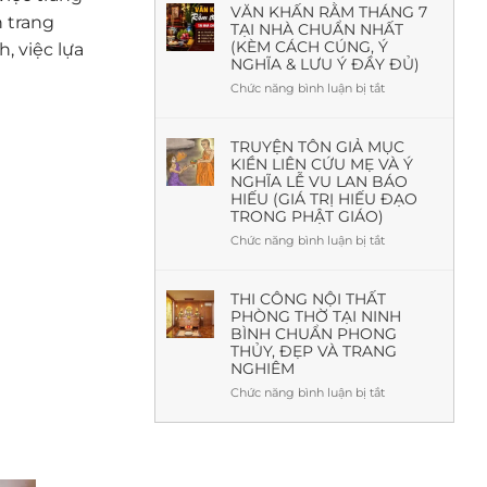
Theo
Ô
VĂN KHẤN RẰM THÁNG 7
n trang
Phong
TẠI NHÀ CHUẨN NHẤT
Xa
Thủy
(KÈM CÁCH CÚNG, Ý
Là
, việc lựa
Và
NGHĨA & LƯU Ý ĐẦY ĐỦ)
Gì?
Thực
Nguồn
Chức năng bình luận bị tắt
ở
Tế
Gốc,
Văn
Ý
khấn
Nghĩa,
Rằm
TRUYỆN TÔN GIẢ MỤC
Mẫu
KIỀN LIÊN CỨU MẸ VÀ Ý
tháng
Đẹp
NGHĨA LỄ VU LAN BÁO
7
&
HIẾU (GIÁ TRỊ HIẾU ĐẠO
tại
Báo
TRONG PHẬT GIÁO)
nhà
Giá
chuẩn
Chức năng bình luận bị tắt
ở
Mới
nhất
Truyện
Nhất
(Kèm
Tôn
cách
giả
THI CÔNG NỘI THẤT
cúng,
PHÒNG THỜ TẠI NINH
Mục
ý
BÌNH CHUẨN PHONG
Kiền
nghĩa
THỦY, ĐẸP VÀ TRANG
Liên
&
NGHIÊM
cứu
lưu
mẹ
Chức năng bình luận bị tắt
ở
ý
và
Thi
đầy
ý
công
đủ)
nghĩa
nội
lễ
thất
Vu
phòng