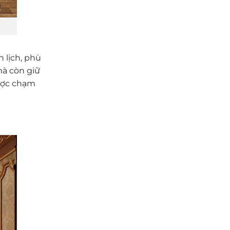
 lịch, phù
à còn giữ
được chạm