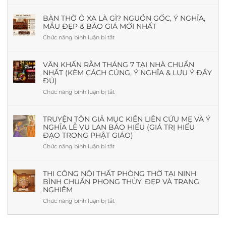
Thờ
Có
BÀN THỜ Ô XA LÀ GÌ? NGUỒN GỐC, Ý NGHĨA,
MẪU ĐẸP & BÁO GIÁ MỚI NHẤT
Cần
Cửa
Chức năng bình luận bị tắt
ở
Sổ
Bàn
Không?
Thờ
Giải
Ô
VĂN KHẤN RẰM THÁNG 7 TẠI NHÀ CHUẨN
Đáp
NHẤT (KÈM CÁCH CÚNG, Ý NGHĨA & LƯU Ý ĐẦY
Xa
Theo
ĐỦ)
Là
Phong
Gì?
Chức năng bình luận bị tắt
ở
Thủy
Nguồn
Văn
Và
Gốc,
khấn
Thực
Ý
Rằm
TRUYỆN TÔN GIẢ MỤC KIỀN LIÊN CỨU MẸ VÀ Ý
Tế
Nghĩa,
NGHĨA LỄ VU LAN BÁO HIẾU (GIÁ TRỊ HIẾU
tháng
Mẫu
ĐẠO TRONG PHẬT GIÁO)
7
Đẹp
tại
Chức năng bình luận bị tắt
ở
&
nhà
Truyện
Báo
chuẩn
Tôn
Giá
nhất
giả
THI CÔNG NỘI THẤT PHÒNG THỜ TẠI NINH
Mới
(Kèm
BÌNH CHUẨN PHONG THỦY, ĐẸP VÀ TRANG
Mục
Nhất
cách
NGHIÊM
Kiền
cúng,
Liên
Chức năng bình luận bị tắt
ở
ý
cứu
Thi
nghĩa
mẹ
công
&
và