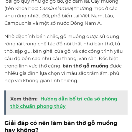
loại gỗ quý như gỗ gõ đỏ, gỗ cẩm lai. Cây muồng
(tên khoa học:
Cassia siamea
) thường mọc ở các
khu rừng nhiệt đới, phổ biến tại Việt Nam, Lào,
Campuchia và một số nước Đông Nam Á.
Nhờ đặc tính bền chắc, gỗ muồng được sử dụng
rộng rãi trong chế tác đồ nội thất như bàn thờ, tủ
thờ, sập gụ, bàn ghế, cửa gỗ, và các công trình yêu
cầu độ bền cao như cầu thang, ván sàn. Đặc biệt,
trong lĩnh vực thờ cúng,
bàn thờ gỗ muồng
được
nhiều gia đình lựa chọn vì màu sắc trầm ấm, phù
hợp với không gian linh thiêng.
Xem thêm:
Hướng dẫn bố trí cửa sổ phòng
thờ chuẩn phong thủy
Giải đáp có nên làm bàn thờ gỗ muồng
hay không?