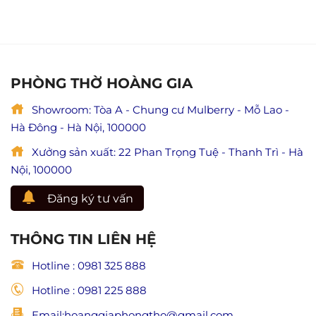
nội
lưu
ý
thất
ý
nghĩa
phòng
đầy
lễ
thờ
đủ)
Vu
tại
Lan
Ninh
báo
Bình
PHÒNG THỜ HOÀNG GIA
hiếu
chuẩn
(Giá
phong
trị
Showroom: Tòa A - Chung cư Mulberry - Mỗ Lao -
thủy,
hiếu
đẹp
Hà Đông - Hà Nội, 100000
đạo
và
trong
trang
Xưởng sản xuất: 22 Phan Trọng Tuệ - Thanh Trì - Hà
Phật
nghiêm
giáo)
Nội, 100000
Đăng ký tư vấn
THÔNG TIN LIÊN HỆ
Hotline : 0981 325 888
Hotline : 0981 225 888
Email:hoanggiaphongtho@gmail.com