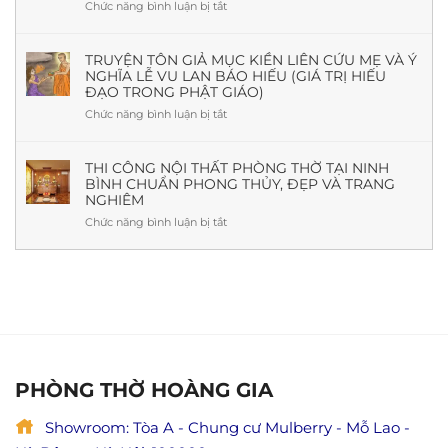
Gì?
Chức năng bình luận bị tắt
ở
Thủy
Nguồn
Văn
Và
Gốc,
khấn
Thực
Ý
Rằm
TRUYỆN TÔN GIẢ MỤC KIỀN LIÊN CỨU MẸ VÀ Ý
Tế
Nghĩa,
NGHĨA LỄ VU LAN BÁO HIẾU (GIÁ TRỊ HIẾU
tháng
Mẫu
ĐẠO TRONG PHẬT GIÁO)
7
Đẹp
tại
Chức năng bình luận bị tắt
ở
&
nhà
Truyện
Báo
chuẩn
Tôn
Giá
nhất
giả
THI CÔNG NỘI THẤT PHÒNG THỜ TẠI NINH
Mới
(Kèm
BÌNH CHUẨN PHONG THỦY, ĐẸP VÀ TRANG
Mục
Nhất
cách
NGHIÊM
Kiền
cúng,
Liên
Chức năng bình luận bị tắt
ở
ý
cứu
Thi
nghĩa
mẹ
công
&
và
nội
lưu
ý
thất
ý
nghĩa
phòng
đầy
lễ
thờ
đủ)
Vu
tại
Lan
Ninh
báo
Bình
PHÒNG THỜ HOÀNG GIA
hiếu
chuẩn
(Giá
phong
trị
Showroom: Tòa A - Chung cư Mulberry - Mỗ Lao -
thủy,
hiếu
đẹp