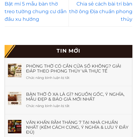
Bật mí 5 mẫu bàn thờ
Chia sẻ cách bài trí bàn
treo tường chung cư dẫn
thờ ông Địa chuẩn phong
đầu xu hướng
thủy
TIN MỚI
PHÒNG THỜ CÓ CẦN CỬA SỔ KHÔNG? GIẢI
ĐÁP THEO PHONG THỦY VÀ THỰC TẾ
Chức năng bình luận bị tắt
ở
Phòng
Thờ
Có
BÀN THỜ Ô XA LÀ GÌ? NGUỒN GỐC, Ý NGHĨA,
MẪU ĐẸP & BÁO GIÁ MỚI NHẤT
Cần
Cửa
Chức năng bình luận bị tắt
ở
Sổ
Bàn
Không?
Thờ
Giải
Ô
VĂN KHẤN RẰM THÁNG 7 TẠI NHÀ CHUẨN
Đáp
NHẤT (KÈM CÁCH CÚNG, Ý NGHĨA & LƯU Ý ĐẦY
Xa
Theo
ĐỦ)
Là
Phong