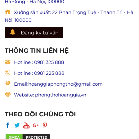
Hà Đông - Hà Nội, 100000
đạo
và
trong
trang
Xưởng sản xuất: 22 Phan Trọng Tuệ - Thanh Trì - Hà
Phật
nghiêm
giáo)
Nội, 100000
Đăng ký tư vấn
THÔNG TIN LIÊN HỆ
Hotline : 0981 325 888
Hotline : 0981 225 888
Email:hoanggiaphongtho@gmail.com
Website: phongthohoanggia.vn
THEO DÕI CHÚNG TÔI