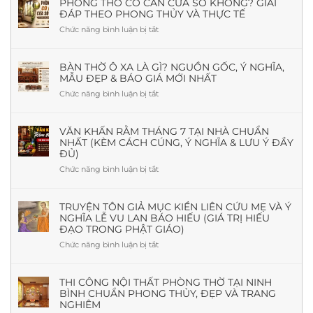
PHÒNG THỜ CÓ CẦN CỬA SỔ KHÔNG? GIẢI
ĐÁP THEO PHONG THỦY VÀ THỰC TẾ
Chức năng bình luận bị tắt
ở
Phòng
Thờ
Có
BÀN THỜ Ô XA LÀ GÌ? NGUỒN GỐC, Ý NGHĨA,
MẪU ĐẸP & BÁO GIÁ MỚI NHẤT
Cần
Cửa
Chức năng bình luận bị tắt
ở
Sổ
Bàn
Không?
Thờ
Giải
Ô
VĂN KHẤN RẰM THÁNG 7 TẠI NHÀ CHUẨN
Đáp
NHẤT (KÈM CÁCH CÚNG, Ý NGHĨA & LƯU Ý ĐẦY
Xa
Theo
ĐỦ)
Là
Phong
Gì?
Chức năng bình luận bị tắt
ở
Thủy
Nguồn
Văn
Và
Gốc,
khấn
Thực
Ý
Rằm
TRUYỆN TÔN GIẢ MỤC KIỀN LIÊN CỨU MẸ VÀ Ý
Tế
Nghĩa,
NGHĨA LỄ VU LAN BÁO HIẾU (GIÁ TRỊ HIẾU
tháng
Mẫu
ĐẠO TRONG PHẬT GIÁO)
7
Đẹp
tại
Chức năng bình luận bị tắt
ở
&
nhà
Truyện
Báo
chuẩn
Tôn
Giá
nhất
giả
THI CÔNG NỘI THẤT PHÒNG THỜ TẠI NINH
Mới
(Kèm
BÌNH CHUẨN PHONG THỦY, ĐẸP VÀ TRANG
Mục
Nhất
cách
NGHIÊM
Kiền
cúng,