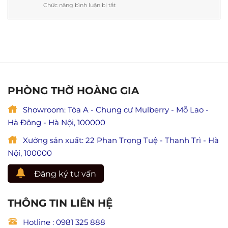
Liên
Chức năng bình luận bị tắt
ở
ý
cứu
Thi
nghĩa
mẹ
công
&
và
nội
lưu
ý
thất
ý
nghĩa
phòng
đầy
lễ
thờ
đủ)
Vu
tại
Lan
Ninh
báo
Bình
PHÒNG THỜ HOÀNG GIA
hiếu
chuẩn
(Giá
phong
trị
Showroom: Tòa A - Chung cư Mulberry - Mỗ Lao -
thủy,
hiếu
đẹp
Hà Đông - Hà Nội, 100000
đạo
và
trong
trang
Xưởng sản xuất: 22 Phan Trọng Tuệ - Thanh Trì - Hà
Phật
nghiêm
giáo)
Nội, 100000
Đăng ký tư vấn
THÔNG TIN LIÊN HỆ
Hotline : 0981 325 888