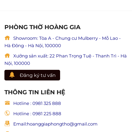
nghĩa
phòng
đầy
lễ
thờ
đủ)
Vu
tại
Lan
Ninh
báo
Bình
PHÒNG THỜ HOÀNG GIA
hiếu
chuẩn
(Giá
phong
trị
Showroom: Tòa A - Chung cư Mulberry - Mỗ Lao -
thủy,
hiếu
đẹp
Hà Đông - Hà Nội, 100000
đạo
và
trong
trang
Xưởng sản xuất: 22 Phan Trọng Tuệ - Thanh Trì - Hà
Phật
nghiêm
giáo)
Nội, 100000
Đăng ký tư vấn
THÔNG TIN LIÊN HỆ
Hotline : 0981 325 888
Hotline : 0981 225 888
Email:hoanggiaphongtho@gmail.com