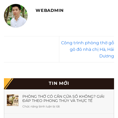
WEBADMIN
Công trình phòng thờ gỗ
gõ đỏ nhà chị Hà, Hải
Dương
TIN MỚI
PHÒNG THỜ CÓ CẦN CỬA SỔ KHÔNG? GIẢI
ĐÁP THEO PHONG THỦY VÀ THỰC TẾ
Chức năng bình luận bị tắt
ở
Phòng
Thờ