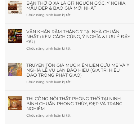
Có
BÀN THỜ Ô XA LÀ GÌ? NGUỒN GỐC, Ý NGHĨA,
MẪU ĐẸP & BÁO GIÁ MỚI NHẤT
Cần
Cửa
Chức năng bình luận bị tắt
ở
Sổ
Bàn
Không?
Thờ
Giải
Ô
VĂN KHẤN RẰM THÁNG 7 TẠI NHÀ CHUẨN
Đáp
NHẤT (KÈM CÁCH CÚNG, Ý NGHĨA & LƯU Ý ĐẦY
Xa
Theo
ĐỦ)
Là
Phong
Gì?
Chức năng bình luận bị tắt
ở
Thủy
Nguồn
Văn
Và
Gốc,
khấn
Thực
Ý
Rằm
TRUYỆN TÔN GIẢ MỤC KIỀN LIÊN CỨU MẸ VÀ Ý
Tế
Nghĩa,
NGHĨA LỄ VU LAN BÁO HIẾU (GIÁ TRỊ HIẾU
tháng
Mẫu
ĐẠO TRONG PHẬT GIÁO)
7
Đẹp
tại
Chức năng bình luận bị tắt
ở
&
nhà
Truyện
Báo
chuẩn
Tôn
Giá
nhất
giả
THI CÔNG NỘI THẤT PHÒNG THỜ TẠI NINH
Mới
(Kèm
BÌNH CHUẨN PHONG THỦY, ĐẸP VÀ TRANG
Mục
Nhất
cách
NGHIÊM
Kiền
cúng,
Liên
Chức năng bình luận bị tắt
ở
ý
cứu
Thi
nghĩa
mẹ
công
&
và
nội
lưu
ý
thất
ý