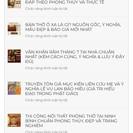
ĐÁP THEO PHONG THỦY VÀ THỰC TẾ
Chức năng bình luận bị tắt
ở
Phòng
Thờ
Có
BÀN THỜ Ô XA LÀ GÌ? NGUỒN GỐC, Ý NGHĨA,
MẪU ĐẸP & BÁO GIÁ MỚI NHẤT
Cần
Cửa
Chức năng bình luận bị tắt
ở
Sổ
Bàn
Không?
Thờ
Giải
Ô
VĂN KHẤN RẰM THÁNG 7 TẠI NHÀ CHUẨN
Đáp
NHẤT (KÈM CÁCH CÚNG, Ý NGHĨA & LƯU Ý ĐẦY
Xa
Theo
ĐỦ)
Là
Phong
Gì?
Chức năng bình luận bị tắt
ở
Thủy
Nguồn
Văn
Và
Gốc,
khấn
Thực
Ý
Rằm
TRUYỆN TÔN GIẢ MỤC KIỀN LIÊN CỨU MẸ VÀ Ý
Tế
Nghĩa,
NGHĨA LỄ VU LAN BÁO HIẾU (GIÁ TRỊ HIẾU
tháng
Mẫu
ĐẠO TRONG PHẬT GIÁO)
7
Đẹp
tại
Chức năng bình luận bị tắt
ở
&
nhà
Truyện
Báo
chuẩn
Tôn
Giá
nhất
giả
THI CÔNG NỘI THẤT PHÒNG THỜ TẠI NINH
Mới
(Kèm
BÌNH CHUẨN PHONG THỦY, ĐẸP VÀ TRANG
Mục
Nhất
cách
NGHIÊM
Kiền
cúng,
Liên
Chức năng bình luận bị tắt
ở