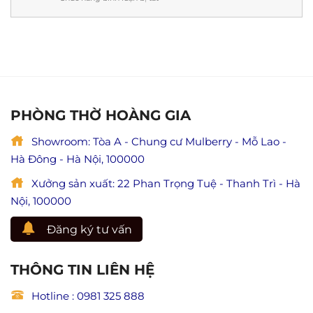
ý
cứu
Thi
nghĩa
mẹ
công
&
và
nội
lưu
ý
thất
ý
nghĩa
phòng
đầy
lễ
thờ
đủ)
Vu
tại
Lan
Ninh
báo
Bình
PHÒNG THỜ HOÀNG GIA
hiếu
chuẩn
(Giá
phong
trị
Showroom: Tòa A - Chung cư Mulberry - Mỗ Lao -
thủy,
hiếu
đẹp
Hà Đông - Hà Nội, 100000
đạo
và
trong
trang
Xưởng sản xuất: 22 Phan Trọng Tuệ - Thanh Trì - Hà
Phật
nghiêm
giáo)
Nội, 100000
Đăng ký tư vấn
THÔNG TIN LIÊN HỆ
Hotline : 0981 325 888