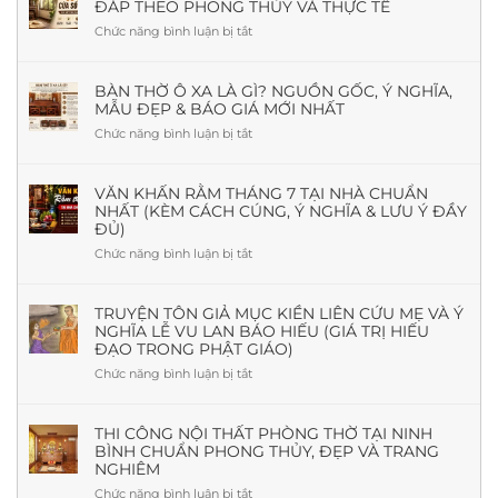
ĐÁP THEO PHONG THỦY VÀ THỰC TẾ
Chức năng bình luận bị tắt
ở
Phòng
Thờ
Có
BÀN THỜ Ô XA LÀ GÌ? NGUỒN GỐC, Ý NGHĨA,
MẪU ĐẸP & BÁO GIÁ MỚI NHẤT
Cần
Cửa
Chức năng bình luận bị tắt
ở
Sổ
Bàn
Không?
Thờ
Giải
Ô
VĂN KHẤN RẰM THÁNG 7 TẠI NHÀ CHUẨN
Đáp
NHẤT (KÈM CÁCH CÚNG, Ý NGHĨA & LƯU Ý ĐẦY
Xa
Theo
ĐỦ)
Là
Phong
Gì?
Chức năng bình luận bị tắt
ở
Thủy
Nguồn
Văn
Và
Gốc,
khấn
Thực
Ý
Rằm
TRUYỆN TÔN GIẢ MỤC KIỀN LIÊN CỨU MẸ VÀ Ý
Tế
Nghĩa,
NGHĨA LỄ VU LAN BÁO HIẾU (GIÁ TRỊ HIẾU
tháng
Mẫu
ĐẠO TRONG PHẬT GIÁO)
7
Đẹp
tại
Chức năng bình luận bị tắt
ở
&
nhà
Truyện
Báo
chuẩn
Tôn
Giá
nhất
giả
THI CÔNG NỘI THẤT PHÒNG THỜ TẠI NINH
Mới
(Kèm
BÌNH CHUẨN PHONG THỦY, ĐẸP VÀ TRANG
Mục
Nhất
cách
NGHIÊM
Kiền
cúng,
Liên
Chức năng bình luận bị tắt
ở