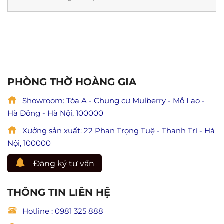
ý
cứu
Thi
nghĩa
mẹ
công
&
và
nội
lưu
ý
thất
ý
nghĩa
phòng
đầy
lễ
thờ
đủ)
Vu
tại
Lan
Ninh
báo
Bình
PHÒNG THỜ HOÀNG GIA
hiếu
chuẩn
(Giá
phong
trị
Showroom: Tòa A - Chung cư Mulberry - Mỗ Lao -
thủy,
hiếu
đẹp
Hà Đông - Hà Nội, 100000
đạo
và
trong
trang
Xưởng sản xuất: 22 Phan Trọng Tuệ - Thanh Trì - Hà
Phật
nghiêm
giáo)
Nội, 100000
Đăng ký tư vấn
THÔNG TIN LIÊN HỆ
Hotline : 0981 325 888