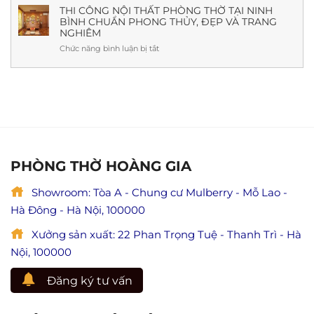
nhất
giả
THI CÔNG NỘI THẤT PHÒNG THỜ TẠI NINH
Mới
(Kèm
BÌNH CHUẨN PHONG THỦY, ĐẸP VÀ TRANG
Mục
Nhất
cách
NGHIÊM
Kiền
cúng,
Liên
Chức năng bình luận bị tắt
ở
ý
cứu
Thi
nghĩa
mẹ
công
&
và
nội
lưu
ý
thất
ý
nghĩa
phòng
đầy
lễ
thờ
đủ)
Vu
tại
Lan
Ninh
báo
Bình
PHÒNG THỜ HOÀNG GIA
hiếu
chuẩn
(Giá
phong
trị
Showroom: Tòa A - Chung cư Mulberry - Mỗ Lao -
thủy,
hiếu
đẹp
Hà Đông - Hà Nội, 100000
đạo
và
trong
trang
Xưởng sản xuất: 22 Phan Trọng Tuệ - Thanh Trì - Hà
Phật
nghiêm
giáo)
Nội, 100000
Đăng ký tư vấn