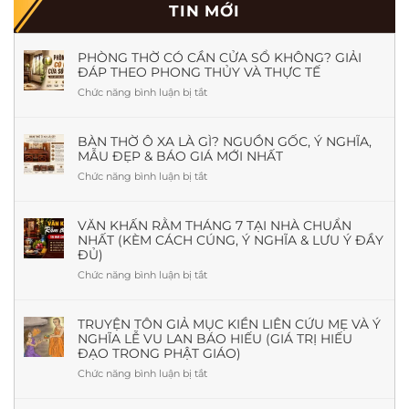
TIN MỚI
PHÒNG THỜ CÓ CẦN CỬA SỔ KHÔNG? GIẢI
ĐÁP THEO PHONG THỦY VÀ THỰC TẾ
Chức năng bình luận bị tắt
ở
Phòng
Thờ
Có
BÀN THỜ Ô XA LÀ GÌ? NGUỒN GỐC, Ý NGHĨA,
MẪU ĐẸP & BÁO GIÁ MỚI NHẤT
Cần
Cửa
Chức năng bình luận bị tắt
ở
Sổ
Bàn
Không?
Thờ
Giải
Ô
VĂN KHẤN RẰM THÁNG 7 TẠI NHÀ CHUẨN
Đáp
NHẤT (KÈM CÁCH CÚNG, Ý NGHĨA & LƯU Ý ĐẦY
Xa
Theo
ĐỦ)
Là
Phong
Gì?
Chức năng bình luận bị tắt
ở
Thủy
Nguồn
Văn
Và
Gốc,
khấn
Thực
Ý
Rằm
TRUYỆN TÔN GIẢ MỤC KIỀN LIÊN CỨU MẸ VÀ Ý
Tế
Nghĩa,
NGHĨA LỄ VU LAN BÁO HIẾU (GIÁ TRỊ HIẾU
tháng
Mẫu
ĐẠO TRONG PHẬT GIÁO)
7
Đẹp
tại
Chức năng bình luận bị tắt
ở
&
nhà
Truyện
Báo
chuẩn
Tôn
Giá