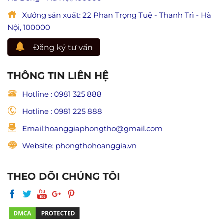
và
trong
trang
Xưởng sản xuất: 22 Phan Trọng Tuệ - Thanh Trì - Hà
Phật
nghiêm
giáo)
Nội, 100000
Đăng ký tư vấn
THÔNG TIN LIÊN HỆ
Hotline : 0981 325 888
Hotline : 0981 225 888
Email:hoanggiaphongtho@gmail.com
Website: phongthohoanggia.vn
THEO DÕI CHÚNG TÔI