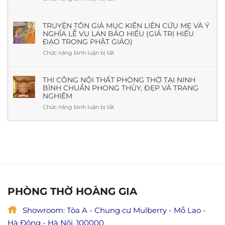
Thủy
Nguồn
Văn
Và
Gốc,
khấn
Thực
Ý
Rằm
TRUYỆN TÔN GIẢ MỤC KIỀN LIÊN CỨU MẸ VÀ Ý
Tế
Nghĩa,
NGHĨA LỄ VU LAN BÁO HIẾU (GIÁ TRỊ HIẾU
tháng
Mẫu
ĐẠO TRONG PHẬT GIÁO)
7
Đẹp
tại
Chức năng bình luận bị tắt
ở
&
nhà
Truyện
Báo
chuẩn
Tôn
Giá
nhất
giả
THI CÔNG NỘI THẤT PHÒNG THỜ TẠI NINH
Mới
(Kèm
BÌNH CHUẨN PHONG THỦY, ĐẸP VÀ TRANG
Mục
Nhất
cách
NGHIÊM
Kiền
cúng,
Liên
Chức năng bình luận bị tắt
ở
ý
cứu
Thi
nghĩa
mẹ
công
&
và
nội
lưu
ý
thất
ý
nghĩa
phòng
đầy
lễ
thờ
đủ)
Vu
tại
Lan
Ninh
báo
Bình
PHÒNG THỜ HOÀNG GIA
hiếu
chuẩn
(Giá
phong
trị
Showroom: Tòa A - Chung cư Mulberry - Mỗ Lao -
thủy,
hiếu
đẹp
Hà Đông - Hà Nội, 100000
đạo