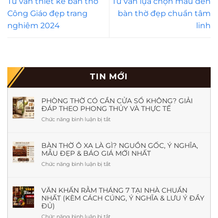
Tư vấn thiết kế bàn thờ
Tư vấn lựa chọn mẫu đèn
Công Giáo đẹp trang
bàn thờ đẹp chuẩn tâm
nghiêm 2024
linh
TIN MỚI
PHÒNG THỜ CÓ CẦN CỬA SỔ KHÔNG? GIẢI
ĐÁP THEO PHONG THỦY VÀ THỰC TẾ
Chức năng bình luận bị tắt
ở
Phòng
Thờ
Có
BÀN THỜ Ô XA LÀ GÌ? NGUỒN GỐC, Ý NGHĨA,
MẪU ĐẸP & BÁO GIÁ MỚI NHẤT
Cần
Cửa
Chức năng bình luận bị tắt
ở
Sổ
Bàn
Không?
Thờ
Giải
Ô
VĂN KHẤN RẰM THÁNG 7 TẠI NHÀ CHUẨN
Đáp
NHẤT (KÈM CÁCH CÚNG, Ý NGHĨA & LƯU Ý ĐẦY
Xa
Theo
ĐỦ)
Là
Phong
Gì?
Chức năng bình luận bị tắt
ở