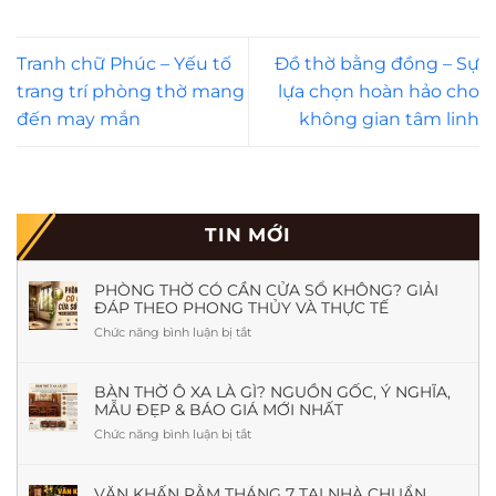
Tranh chữ Phúc – Yếu tố
Đồ thờ bằng đồng – Sự
trang trí phòng thờ mang
lựa chọn hoàn hảo cho
đến may mắn
không gian tâm linh
TIN MỚI
PHÒNG THỜ CÓ CẦN CỬA SỔ KHÔNG? GIẢI
ĐÁP THEO PHONG THỦY VÀ THỰC TẾ
Chức năng bình luận bị tắt
ở
Phòng
Thờ
Có
BÀN THỜ Ô XA LÀ GÌ? NGUỒN GỐC, Ý NGHĨA,
MẪU ĐẸP & BÁO GIÁ MỚI NHẤT
Cần
Cửa
Chức năng bình luận bị tắt
ở
Sổ
Bàn
Không?
Thờ
Giải
Ô
VĂN KHẤN RẰM THÁNG 7 TẠI NHÀ CHUẨN