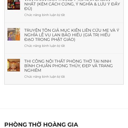
Đáp
NHẤT (KÈM CÁCH CÚNG, Ý NGHĨA & LƯU Ý ĐẦY
Xa
Theo
ĐỦ)
Là
Phong
Gì?
Chức năng bình luận bị tắt
ở
Thủy
Nguồn
Văn
Và
Gốc,
khấn
Thực
Ý
Rằm
TRUYỆN TÔN GIẢ MỤC KIỀN LIÊN CỨU MẸ VÀ Ý
Tế
Nghĩa,
NGHĨA LỄ VU LAN BÁO HIẾU (GIÁ TRỊ HIẾU
tháng
Mẫu
ĐẠO TRONG PHẬT GIÁO)
7
Đẹp
tại
Chức năng bình luận bị tắt
ở
&
nhà
Truyện
Báo
chuẩn
Tôn
Giá
nhất
giả
THI CÔNG NỘI THẤT PHÒNG THỜ TẠI NINH
Mới
(Kèm
BÌNH CHUẨN PHONG THỦY, ĐẸP VÀ TRANG
Mục
Nhất
cách
NGHIÊM
Kiền
cúng,
Liên
Chức năng bình luận bị tắt
ở
ý
cứu
Thi
nghĩa
mẹ
công
&
và
nội
lưu
ý
thất
ý
nghĩa
phòng
đầy
lễ
thờ
đủ)
Vu
tại
Lan
Ninh
báo
Bình
PHÒNG THỜ HOÀNG GIA
hiếu
chuẩn