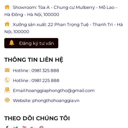
(Giá
phong
trị
Showroom: Tòa A - Chung cư Mulberry - Mỗ Lao -
thủy,
hiếu
đẹp
Hà Đông - Hà Nội, 100000
đạo
và
trong
trang
Xưởng sản xuất: 22 Phan Trọng Tuệ - Thanh Trì - Hà
Phật
nghiêm
giáo)
Nội, 100000
Đăng ký tư vấn
THÔNG TIN LIÊN HỆ
Hotline : 0981 325 888
Hotline : 0981 225 888
Email:hoanggiaphongtho@gmail.com
Website: phongthohoanggia.vn
THEO DÕI CHÚNG TÔI