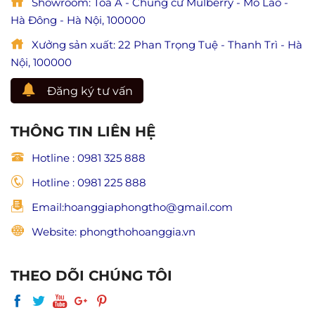
Showroom: Tòa A - Chung cư Mulberry - Mỗ Lao -
thủy,
hiếu
đẹp
Hà Đông - Hà Nội, 100000
đạo
và
trong
trang
Xưởng sản xuất: 22 Phan Trọng Tuệ - Thanh Trì - Hà
Phật
nghiêm
giáo)
Nội, 100000
Đăng ký tư vấn
THÔNG TIN LIÊN HỆ
Hotline : 0981 325 888
Hotline : 0981 225 888
Email:hoanggiaphongtho@gmail.com
Website: phongthohoanggia.vn
THEO DÕI CHÚNG TÔI