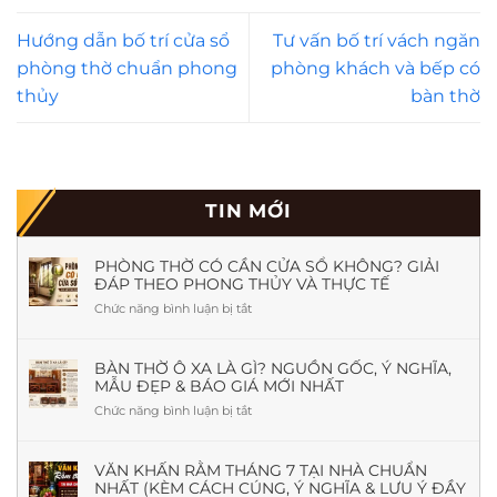
Hướng dẫn bố trí cửa sổ
Tư vấn bố trí vách ngăn
phòng thờ chuẩn phong
phòng khách và bếp có
thủy
bàn thờ
TIN MỚI
PHÒNG THỜ CÓ CẦN CỬA SỔ KHÔNG? GIẢI
ĐÁP THEO PHONG THỦY VÀ THỰC TẾ
Chức năng bình luận bị tắt
ở
Phòng
Thờ
Có
BÀN THỜ Ô XA LÀ GÌ? NGUỒN GỐC, Ý NGHĨA,
MẪU ĐẸP & BÁO GIÁ MỚI NHẤT
Cần
Cửa
Chức năng bình luận bị tắt
ở
Sổ
Bàn
Không?
Thờ
Giải
Ô
VĂN KHẤN RẰM THÁNG 7 TẠI NHÀ CHUẨN
Đáp
NHẤT (KÈM CÁCH CÚNG, Ý NGHĨA & LƯU Ý ĐẦY
Xa