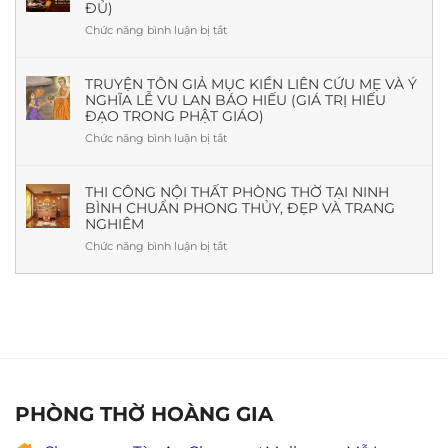
Theo
ĐỦ)
Là
Phong
Gì?
Chức năng bình luận bị tắt
ở
Thủy
Nguồn
Văn
Và
Gốc,
khấn
Thực
Ý
Rằm
TRUYỆN TÔN GIẢ MỤC KIỀN LIÊN CỨU MẸ VÀ Ý
Tế
Nghĩa,
NGHĨA LỄ VU LAN BÁO HIẾU (GIÁ TRỊ HIẾU
tháng
Mẫu
ĐẠO TRONG PHẬT GIÁO)
7
Đẹp
tại
Chức năng bình luận bị tắt
ở
&
nhà
Truyện
Báo
chuẩn
Tôn
Giá
nhất
giả
THI CÔNG NỘI THẤT PHÒNG THỜ TẠI NINH
Mới
(Kèm
BÌNH CHUẨN PHONG THỦY, ĐẸP VÀ TRANG
Mục
Nhất
cách
NGHIÊM
Kiền
cúng,
Liên
Chức năng bình luận bị tắt
ở
ý
cứu
Thi
nghĩa
mẹ
công
&
và
nội
lưu
ý
thất
ý
nghĩa
phòng
đầy
lễ
thờ
đủ)
Vu
tại
Lan
Ninh
báo
Bình
PHÒNG THỜ HOÀNG GIA
hiếu
chuẩn
(Giá
phong
trị