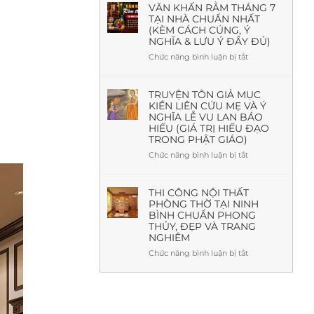
Theo
Ô
VĂN KHẤN RẰM THÁNG 7
Phong
TẠI NHÀ CHUẨN NHẤT
Xa
Thủy
(KÈM CÁCH CÚNG, Ý
Là
Và
NGHĨA & LƯU Ý ĐẦY ĐỦ)
Gì?
Thực
Nguồn
Chức năng bình luận bị tắt
ở
Tế
Gốc,
Văn
Ý
khấn
Nghĩa,
Rằm
TRUYỆN TÔN GIẢ MỤC
Mẫu
KIỀN LIÊN CỨU MẸ VÀ Ý
tháng
Đẹp
NGHĨA LỄ VU LAN BÁO
7
&
HIẾU (GIÁ TRỊ HIẾU ĐẠO
tại
Báo
TRONG PHẬT GIÁO)
nhà
Giá
chuẩn
Chức năng bình luận bị tắt
ở
Mới
nhất
Truyện
Nhất
(Kèm
Tôn
cách
giả
THI CÔNG NỘI THẤT
cúng,
PHÒNG THỜ TẠI NINH
Mục
ý
BÌNH CHUẨN PHONG
Kiền
nghĩa
THỦY, ĐẸP VÀ TRANG
Liên
&
NGHIÊM
cứu
lưu
mẹ
Chức năng bình luận bị tắt
ở
ý
và
Thi
đầy
ý
công
đủ)
nghĩa
nội
lễ
thất
Vu
phòng