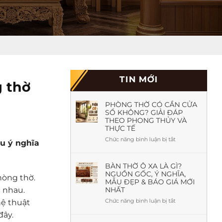
TIN MỚI
g thờ
PHÒNG THỜ CÓ CẦN CỬA
SỔ KHÔNG? GIẢI ĐÁP
THEO PHONG THỦY VÀ
THỰC TẾ
Chức năng bình luận bị tắt
ở
u ý nghĩa
Phòng
Thờ
Có
BÀN THỜ Ô XA LÀ GÌ?
NGUỒN GỐC, Ý NGHĨA,
Cần
phòng thờ.
MẪU ĐẸP & BÁO GIÁ MỚI
Cửa
NHẤT
c nhau.
Sổ
Không?
Chức năng bình luận bị tắt
ở
hệ thuật
Giải
Bàn
đây.
Đáp
Thờ