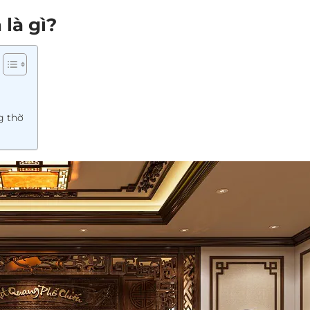
 là gì?
g thờ