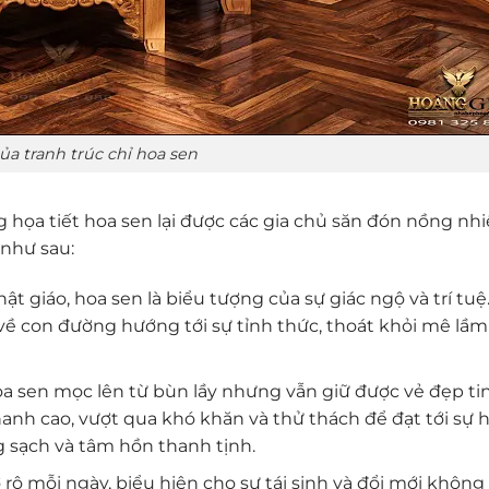
ủa tranh trúc chỉ hoa sen
ọa tiết hoa sen lại được các gia chủ săn đón nồng nhiệ
 như sau:
hật giáo, hoa sen là biểu tượng của sự giác ngộ và trí tu
về con đường hướng tới sự tỉnh thức, thoát khỏi mê lầm
oa sen mọc lên từ bùn lầy nhưng vẫn giữ được vẻ đẹp tin
anh cao, vượt qua khó khăn và thử thách để đạt tới sự 
g sạch và tâm hồn thanh tịnh.
ở rộ mỗi ngày, biểu hiện cho sự tái sinh và đổi mới khôn