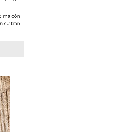
ật mà còn
n sự trân