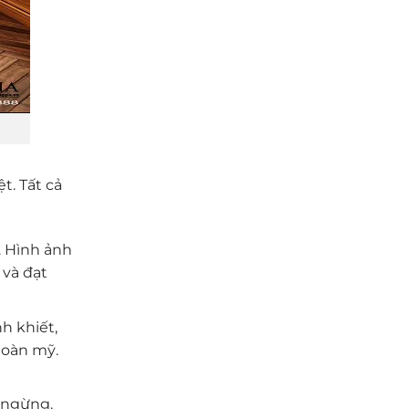
t. Tất cả
ệ. Hình ảnh
 và đạt
h khiết,
hoàn mỹ.
g ngừng.