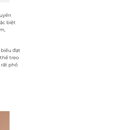
ruyền
đặc biệt
am,
 biểu đạt
 thể treo
 rất phổ