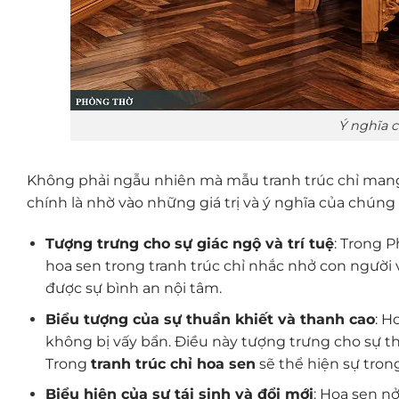
Ý nghĩa c
Không phải ngẫu nhiên mà mẫu tranh trúc chỉ mang h
chính là nhờ vào những giá trị và ý nghĩa của chúng
Tượng trưng cho sự giác ngộ và trí tuệ
: Trong P
hoa sen trong tranh trúc chỉ nhắc nhở con người 
được sự bình an nội tâm.
Biểu tượng của sự thuần khiết và thanh cao
: H
không bị vấy bẩn. Điều này tượng trưng cho sự th
Trong
tranh trúc chỉ hoa sen
sẽ thể hiện sự tron
Biểu hiện của sự tái sinh và đổi mới
: Hoa sen n