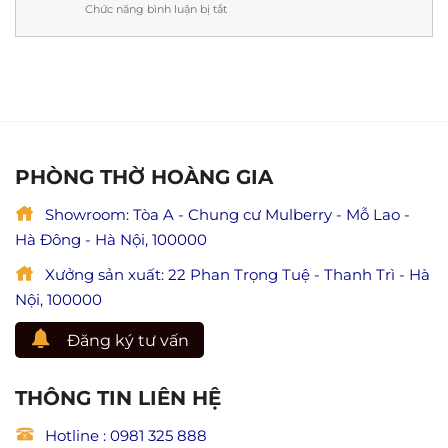
Liên
Chức năng bình luận bị tắt
ở
ý
cứu
Thi
nghĩa
mẹ
công
&
và
nội
lưu
ý
thất
ý
nghĩa
phòng
đầy
lễ
thờ
đủ)
Vu
tại
Lan
Ninh
báo
Bình
PHÒNG THỜ HOÀNG GIA
hiếu
chuẩn
(Giá
phong
trị
Showroom: Tòa A - Chung cư Mulberry - Mỗ Lao -
thủy,
hiếu
đẹp
Hà Đông - Hà Nội, 100000
đạo
và
trong
trang
Xưởng sản xuất: 22 Phan Trọng Tuệ - Thanh Trì - Hà
Phật
nghiêm
giáo)
Nội, 100000
Đăng ký tư vấn
THÔNG TIN LIÊN HỆ
Hotline : 0981 325 888