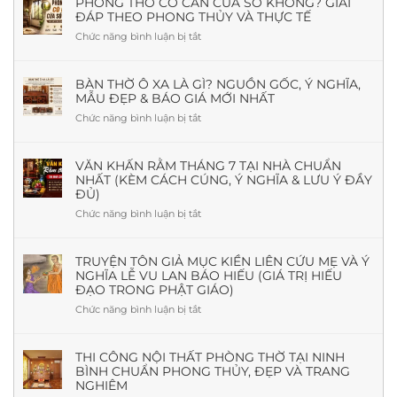
PHÒNG THỜ CÓ CẦN CỬA SỔ KHÔNG? GIẢI
ĐÁP THEO PHONG THỦY VÀ THỰC TẾ
Chức năng bình luận bị tắt
ở
Phòng
Thờ
Có
BÀN THỜ Ô XA LÀ GÌ? NGUỒN GỐC, Ý NGHĨA,
MẪU ĐẸP & BÁO GIÁ MỚI NHẤT
Cần
Cửa
Chức năng bình luận bị tắt
ở
Sổ
Bàn
Không?
Thờ
Giải
Ô
VĂN KHẤN RẰM THÁNG 7 TẠI NHÀ CHUẨN
Đáp
NHẤT (KÈM CÁCH CÚNG, Ý NGHĨA & LƯU Ý ĐẦY
Xa
Theo
ĐỦ)
Là
Phong
Gì?
Chức năng bình luận bị tắt
ở
Thủy
Nguồn
Văn
Và
Gốc,
khấn
Thực
Ý
Rằm
TRUYỆN TÔN GIẢ MỤC KIỀN LIÊN CỨU MẸ VÀ Ý
Tế
Nghĩa,
NGHĨA LỄ VU LAN BÁO HIẾU (GIÁ TRỊ HIẾU
tháng
Mẫu
ĐẠO TRONG PHẬT GIÁO)
7
Đẹp
tại
Chức năng bình luận bị tắt
ở
&
nhà
Truyện
Báo
chuẩn
Tôn
Giá
nhất
giả
THI CÔNG NỘI THẤT PHÒNG THỜ TẠI NINH
Mới
(Kèm
BÌNH CHUẨN PHONG THỦY, ĐẸP VÀ TRANG
Mục
Nhất
cách
NGHIÊM
Kiền
cúng,