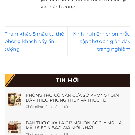
và thành công.
Tham khảo 5 mẫu tủ thờ
Kinh nghiệm chọn mẫu
phòng khách đầy ấn
sập thờ đơn giản đầy
tượng
trang nghiêm
TIN MỚI
PHÒNG THỜ CÓ CẦN CỬA SỔ KHÔNG? GIẢI
ĐÁP THEO PHONG THỦY VÀ THỰC TẾ
Chức năng bình luận bị tắt
ở
Phòng
Thờ
Có
BÀN THỜ Ô XA LÀ GÌ? NGUỒN GỐC, Ý NGHĨA,
MẪU ĐẸP & BÁO GIÁ MỚI NHẤT
Cần
Cửa
Chức năng bình luận bị tắt
ở