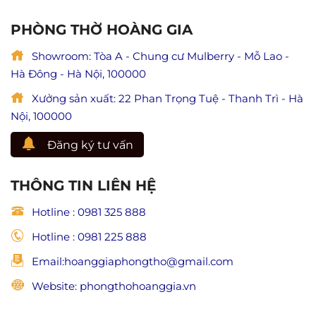
Lan
Ninh
báo
Bình
PHÒNG THỜ HOÀNG GIA
hiếu
chuẩn
(Giá
phong
trị
Showroom: Tòa A - Chung cư Mulberry - Mỗ Lao -
thủy,
hiếu
đẹp
Hà Đông - Hà Nội, 100000
đạo
và
trong
trang
Xưởng sản xuất: 22 Phan Trọng Tuệ - Thanh Trì - Hà
Phật
nghiêm
giáo)
Nội, 100000
Đăng ký tư vấn
THÔNG TIN LIÊN HỆ
Hotline : 0981 325 888
Hotline : 0981 225 888
Email:hoanggiaphongtho@gmail.com
Website: phongthohoanggia.vn