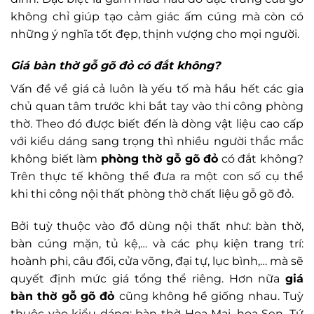
không chỉ giúp tạo cảm giác ấm cúng mà còn có
những ý nghĩa tốt đẹp, thịnh vượng cho mọi người.
Giá bàn thờ gỗ gõ đỏ có đắt không?
Vấn đề về giá cả luôn là yếu tố mà hầu hết các gia
chủ quan tâm trước khi bắt tay vào thi công phòng
thờ. Theo đó được biết đến là dòng vật liệu cao cấp
với kiểu dáng sang trọng thì nhiều người thắc mắc
không biết làm
phòng thờ gỗ gõ đỏ
có đắt không?
Trên thực tế không thể đưa ra một con số cụ thể
khi thi công nội thất phòng thờ chất liệu gỗ gõ đỏ.
Bởi tuỳ thuộc vào đồ dùng nội thất như: bàn thờ,
bàn cúng mặn, tủ kệ,… và các phụ kiện trang trí:
hoành phi, câu đối, cửa võng, đại tự, lục bình,… mà sẽ
quyết định mức giá tổng thể riêng. Hơn nữa
giá
bàn thờ gỗ gõ đỏ
cũng không hề giống nhau. Tuỳ
thuộc vào kiểu dáng: bàn thờ Hoa Mai, hoa Sen, Tứ