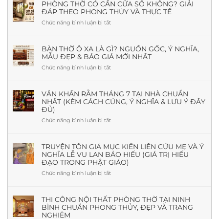
PHÒNG THỜ CÓ CẦN CỬA SỔ KHÔNG? GIẢI
ĐÁP THEO PHONG THỦY VÀ THỰC TẾ
Chức năng bình luận bị tắt
ở
Phòng
Thờ
Có
BÀN THỜ Ô XA LÀ GÌ? NGUỒN GỐC, Ý NGHĨA,
MẪU ĐẸP & BÁO GIÁ MỚI NHẤT
Cần
Cửa
Chức năng bình luận bị tắt
ở
Sổ
Bàn
Không?
Thờ
Giải
Ô
VĂN KHẤN RẰM THÁNG 7 TẠI NHÀ CHUẨN
Đáp
NHẤT (KÈM CÁCH CÚNG, Ý NGHĨA & LƯU Ý ĐẦY
Xa
Theo
ĐỦ)
Là
Phong
Gì?
Chức năng bình luận bị tắt
ở
Thủy
Nguồn
Văn
Và
Gốc,
khấn
Thực
Ý
Rằm
TRUYỆN TÔN GIẢ MỤC KIỀN LIÊN CỨU MẸ VÀ Ý
Tế
Nghĩa,
NGHĨA LỄ VU LAN BÁO HIẾU (GIÁ TRỊ HIẾU
tháng
Mẫu
ĐẠO TRONG PHẬT GIÁO)
7
Đẹp
tại
Chức năng bình luận bị tắt
ở
&
nhà
Truyện
Báo
chuẩn
Tôn
Giá
nhất
giả
THI CÔNG NỘI THẤT PHÒNG THỜ TẠI NINH
Mới
(Kèm
BÌNH CHUẨN PHONG THỦY, ĐẸP VÀ TRANG
Mục
Nhất
cách
NGHIÊM
Kiền