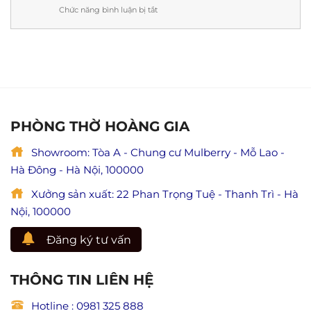
cúng,
Liên
Chức năng bình luận bị tắt
ở
ý
cứu
Thi
nghĩa
mẹ
công
&
và
nội
lưu
ý
thất
ý
nghĩa
phòng
đầy
lễ
thờ
đủ)
Vu
tại
Lan
Ninh
báo
Bình
PHÒNG THỜ HOÀNG GIA
hiếu
chuẩn
(Giá
phong
trị
Showroom: Tòa A - Chung cư Mulberry - Mỗ Lao -
thủy,
hiếu
đẹp
Hà Đông - Hà Nội, 100000
đạo
và
trong
trang
Xưởng sản xuất: 22 Phan Trọng Tuệ - Thanh Trì - Hà
Phật
nghiêm
giáo)
Nội, 100000
Đăng ký tư vấn
THÔNG TIN LIÊN HỆ
Hotline : 0981 325 888