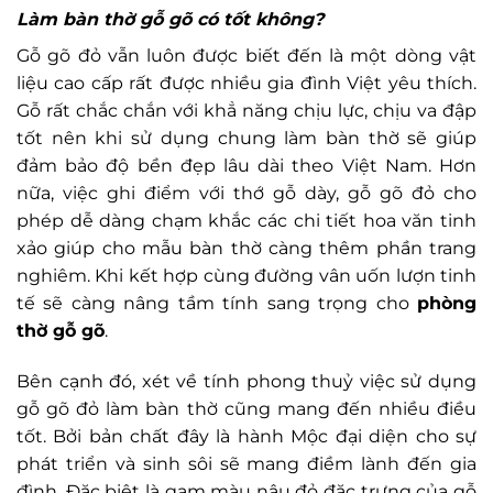
Làm bàn thờ gỗ gõ có tốt không?
Gỗ gõ đỏ vẫn luôn được biết đến là một dòng vật
liệu cao cấp rất được nhiều gia đình Việt yêu thích.
Gỗ rất chắc chắn với khẳ năng chịu lực, chịu va đập
tốt nên khi sử dụng chung làm bàn thờ sẽ giúp
đảm bảo độ bền đẹp lâu dài theo Việt Nam. Hơn
nữa, việc ghi điểm với thớ gỗ dày, gỗ gõ đỏ cho
phép dễ dàng chạm khắc các chi tiết hoa văn tinh
xảo giúp cho mẫu bàn thờ càng thêm phần trang
nghiêm. Khi kết hợp cùng đường vân uốn lượn tinh
tế sẽ càng nâng tầm tính sang trọng cho
phòng
thờ gỗ gõ
.
Bên cạnh đó, xét về tính phong thuỷ việc sử dụng
gỗ gõ đỏ làm bàn thờ cũng mang đến nhiều điều
tốt. Bởi bản chất đây là hành Mộc đại diện cho sự
phát triển và sinh sôi sẽ mang điềm lành đến gia
đình. Đặc biệt là gam màu nâu đỏ đặc trưng của gỗ