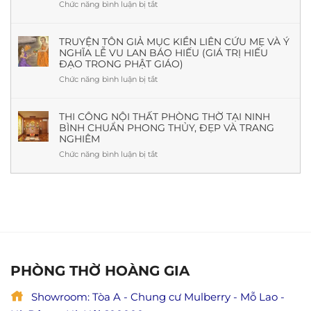
Gì?
Chức năng bình luận bị tắt
ở
Thủy
Nguồn
Văn
Và
Gốc,
khấn
Thực
Ý
Rằm
TRUYỆN TÔN GIẢ MỤC KIỀN LIÊN CỨU MẸ VÀ Ý
Tế
Nghĩa,
NGHĨA LỄ VU LAN BÁO HIẾU (GIÁ TRỊ HIẾU
tháng
Mẫu
ĐẠO TRONG PHẬT GIÁO)
7
Đẹp
tại
Chức năng bình luận bị tắt
ở
&
nhà
Truyện
Báo
chuẩn
Tôn
Giá
nhất
giả
THI CÔNG NỘI THẤT PHÒNG THỜ TẠI NINH
Mới
(Kèm
BÌNH CHUẨN PHONG THỦY, ĐẸP VÀ TRANG
Mục
Nhất
cách
NGHIÊM
Kiền
cúng,
Liên
Chức năng bình luận bị tắt
ở
ý
cứu
Thi
nghĩa
mẹ
công
&
và
nội
lưu
ý
thất
ý
nghĩa
phòng
đầy
lễ
thờ
đủ)
Vu
tại
Lan
Ninh
báo
Bình
PHÒNG THỜ HOÀNG GIA
hiếu
chuẩn
(Giá
phong
trị
Showroom: Tòa A - Chung cư Mulberry - Mỗ Lao -
thủy,
hiếu
đẹp