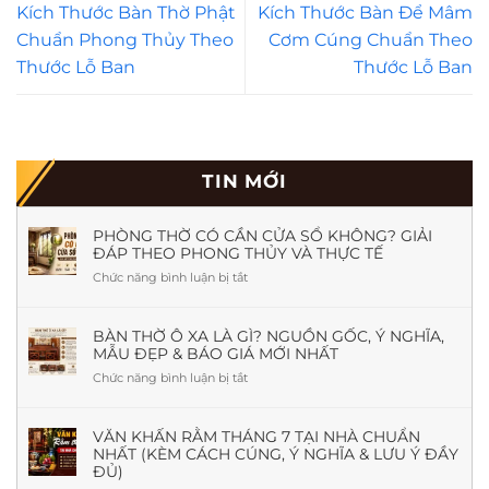
Kích Thước Bàn Thờ Phật
Kích Thước Bàn Để Mâm
Chuẩn Phong Thủy Theo
Cơm Cúng Chuẩn Theo
Thước Lỗ Ban
Thước Lỗ Ban
TIN MỚI
PHÒNG THỜ CÓ CẦN CỬA SỔ KHÔNG? GIẢI
ĐÁP THEO PHONG THỦY VÀ THỰC TẾ
Chức năng bình luận bị tắt
ở
Phòng
Thờ
Có
BÀN THỜ Ô XA LÀ GÌ? NGUỒN GỐC, Ý NGHĨA,
MẪU ĐẸP & BÁO GIÁ MỚI NHẤT
Cần
Cửa
Chức năng bình luận bị tắt
ở
Sổ
Bàn
Không?
Thờ
Giải
Ô
VĂN KHẤN RẰM THÁNG 7 TẠI NHÀ CHUẨN
Đáp
NHẤT (KÈM CÁCH CÚNG, Ý NGHĨA & LƯU Ý ĐẦY
Xa
Theo
ĐỦ)
Là
Phong