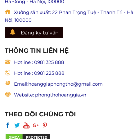
Hà Đông - Hà Nội, 100000
đạo
và
trong
trang
Xưởng sản xuất: 22 Phan Trọng Tuệ - Thanh Trì - Hà
Phật
nghiêm
giáo)
Nội, 100000
Đăng ký tư vấn
THÔNG TIN LIÊN HỆ
Hotline : 0981 325 888
Hotline : 0981 225 888
Email:hoanggiaphongtho@gmail.com
Website: phongthohoanggia.vn
THEO DÕI CHÚNG TÔI